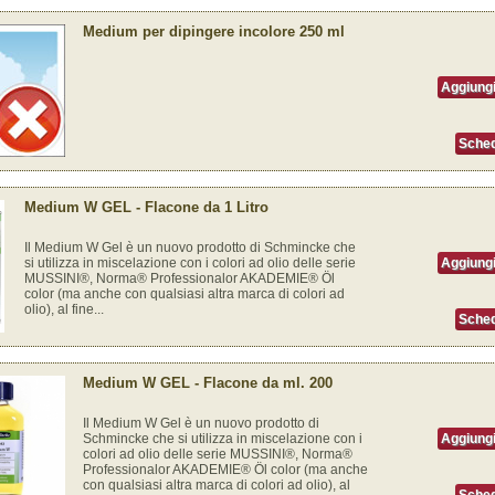
Medium per dipingere incolore 250 ml
Aggiungi
Sched
Medium W GEL - Flacone da 1 Litro
Il Medium W Gel è un nuovo prodotto di Schmincke che
si utilizza in miscelazione con i colori ad olio delle serie
Aggiungi
MUSSINI®, Norma® Professionalor AKADEMIE® Öl
color (ma anche con qualsiasi altra marca di colori ad
olio), al fine...
Sched
Medium W GEL - Flacone da ml. 200
Il Medium W Gel è un nuovo prodotto di
Schmincke che si utilizza in miscelazione con i
Aggiungi
colori ad olio delle serie MUSSINI®, Norma®
Professionalor AKADEMIE® Öl color (ma anche
con qualsiasi altra marca di colori ad olio), al