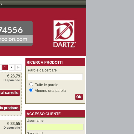
ci
RICERCA PRODOTTI
1
2
Parole da cercare
€ 23,79
Disponibile
Tutte le parole
Almeno una parola
 al carrello
Ok
a prodotto
ACCESSO CLIENTE
Username
€ 33,55
Disponibile
Password