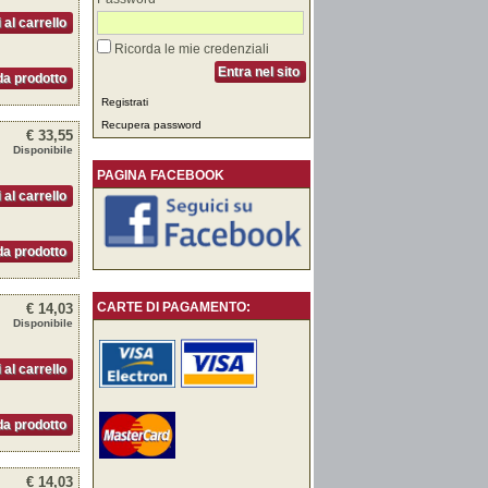
 al carrello
Ricorda le mie credenziali
Entra nel sito
a prodotto
Registrati
Recupera password
€ 33,55
Disponibile
PAGINA FACEBOOK
 al carrello
a prodotto
CARTE DI PAGAMENTO:
€ 14,03
Disponibile
 al carrello
a prodotto
€ 14,03