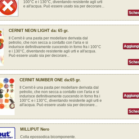
100°C e i 130°C, diventando resistente agli urti
e all'acqua. Può essere usato sia per decorare...
Sched
CERNIT NEON LIGHT da: 65 gr.
Il Cernit è una pasta per modellare derivata dal
petrolio, che non secca a contatto con l'aria e si
Aggiungi
indurisce definitivamente cuocendo in forno fra i 100°C
e i 130°C, diventando resistente agli urti e all'acqua.
Può essere usato sia per decorare...
Sched
CERNIT NUMBER ONE da:65 gr.
Il Cernit è una pasta per modellare derivata dal
petrolio, che non secca a contatto con l'aria e si
Aggiungi
indurisce definitivamente cuocendo in forno fra i
100°C e i 130°C, diventando resistente agli urti e
all'acqua. Può essere usato sia per decorare...
Sched
MILLIPUT Nero
Colla epossodica bicomponente.