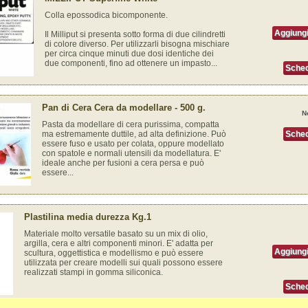
Colla epossodica bicomponente.
Aggiungi
Il Milliput si presenta sotto forma di due cilindretti
di colore diverso. Per utilizzarli bisogna mischiare
per circa cinque minuti due dosi identiche dei
due componenti, fino ad ottenere un impasto...
Sched
Pan di Cera Cera da modellare - 500 g.
N
Pasta da modellare di cera purissima, compatta
ma estremamente duttile, ad alta definizione. Può
Sched
essere fuso e usato per colata, oppure modellato
con spatole e normali utensili da modellatura. E'
ideale anche per fusioni a cera persa e può
essere...
Plastilina media durezza Kg.1
Materiale molto versatile basato su un mix di olio,
argilla, cera e altri componenti minori. E' adatta per
Aggiungi
scultura, oggettistica e modellismo e può essere
utilizzata per creare modelli sui quali possono essere
realizzati stampi in gomma siliconica.
Sched