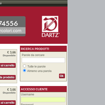
ci
RICERCA PRODOTTI
€ 3,66
Parole da cercare
Disponibile
 al carrello
Tutte le parole
Almeno una parola
Ok
a prodotto
ACCESSO CLIENTE
€ 3,66
Disponibile
Username
 al carrello
Password