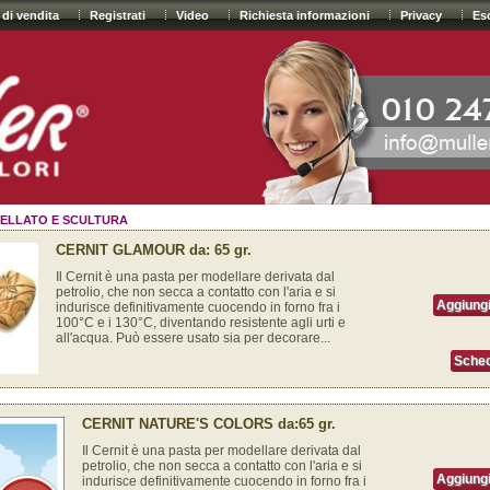
 di vendita
Registrati
Video
Richiesta informazioni
Privacy
Es
ELLATO E SCULTURA
CERNIT GLAMOUR da: 65 gr.
Il Cernit è una pasta per modellare derivata dal
petrolio, che non secca a contatto con l'aria e si
Aggiungi
indurisce definitivamente cuocendo in forno fra i
100°C e i 130°C, diventando resistente agli urti e
all'acqua. Può essere usato sia per decorare...
Sched
CERNIT NATURE'S COLORS da:65 gr.
Il Cernit è una pasta per modellare derivata dal
petrolio, che non secca a contatto con l'aria e si
Aggiungi
indurisce definitivamente cuocendo in forno fra i