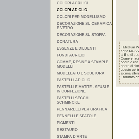
COLORI ACRILICI
COLORI AD OLIO
COLORI PER MODELLISMO
DECORAZIONE SU CERAMICA
E VETRO
DECORAZIONE SU STOFFA
DORATURA
Il Medium W 
ESSENZE E DILUENTI
serie MUSSI
al fine di s
FONDI ACRILICI
Come è facil
GOMME, RESINE X STAMPI E
odore e risch
opere di dime
MODELLI
questo gel t
MODELLATO E SCULTURA
alcuna alter
Il formato ch
PASTELLI AD OLIO
PASTELLI E MATITE - SFUSI E
IN CONFEZIONE
PASTELLI SECCHI
SCHMINCKE
PENNARELLI PER GRAFICA
PENNELLI E SPATOLE
PIGMENTI
RESTAURO
STAMPA D'ARTE