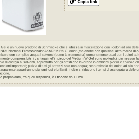
Copia link
Gel è un nuovo prodotto di Schmincke che si utilizza in miscelazione con i colori ad olio delle
NI®, Norma® Professionalor AKADEMIE® Öl color (ma anche con qualsiasi altra marca di colo
ostituire con semplice acqua i solventi (come la trementina) comunemente usati con i colori ad o
mente comprensibile, i vantaggi nell'impiego del Medium W Gel sono molteplici: più nessun fa
io di allergia ai solventi, soprattutto per gli artisti che lavorano in ambienti piccoli e chiusi e 
nsioni importanti; pulizia di tutti gli attrezzi solo con acqua; resa ottimale dei colori ad olio ch
rasparente appariranno più luminosi e brillanti. Inoltre si riducono i tempi di asciugatura delle
azione.
e proponiamo, fra quelli disponibili, è il flacone da 1 Litro