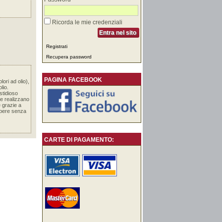
Ricorda le mie credenziali
Entra nel sito
Registrati
Recupera password
PAGINA FACEBOOK
ri ad olio),
lio.
stidioso
che realizzano
e grazie a
 opere senza
CARTE DI PAGAMENTO: