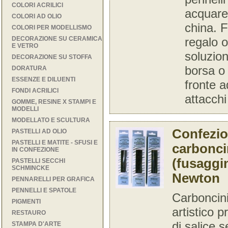
COLORI ACRILICI
acquare
COLORI AD OLIO
china. F
COLORI PER MODELLISMO
DECORAZIONE SU CERAMICA
regalo o
E VETRO
soluzion
DECORAZIONE SU STOFFA
borsa o 
DORATURA
ESSENZE E DILUENTI
fronte a
FONDI ACRILICI
attacchi 
GOMME, RESINE X STAMPI E
MODELLI
MODELLATO E SCULTURA
Confezio
PASTELLI AD OLIO
PASTELLI E MATITE - SFUSI E
carboncin
IN CONFEZIONE
(fusaggi
PASTELLI SECCHI
SCHMINCKE
Newton
PENNARELLI PER GRAFICA
PENNELLI E SPATOLE
Carboncini
PIGMENTI
artistico p
RESTAURO
di salice 
STAMPA D'ARTE