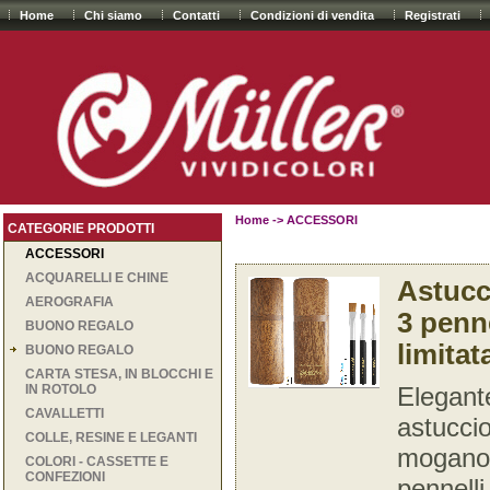
Home
Chi siamo
Contatti
Condizioni di vendita
Registrati
Home
->
ACCESSORI
CATEGORIE PRODOTTI
ACCESSORI
ACQUARELLI E CHINE
Astucc
AEROGRAFIA
3 penne
BUONO REGALO
limitat
BUONO REGALO
CARTA STESA, IN BLOCCHI E
IN ROTOLO
Elegante
CAVALLETTI
astuccio
COLLE, RESINE E LEGANTI
mogano 
COLORI - CASSETTE E
CONFEZIONI
pennelli 