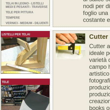
TELAI IN LEGNO - LISTELLI
nodi per d
MEDI E PESANTI - TRAVERSE
foglio una 
TELE PER PITTURA
TEMPERE
costante 
VERNICI - MEDIUM - DILUENTI
LISTELLI PER TELAI
Cutter
Cutter 
ideale 
varietà 
campo h
artistico
fotografi
TELE
produzio
produzio
creazio
books or