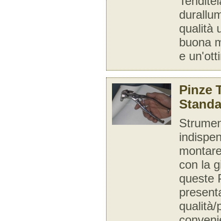
Tenditel
durallum
qualità
buona 
e un'ott
Pinze 
Standa
Strume
indispen
montare 
con la g
queste 
present
qualità/
conveni