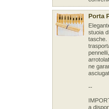
Porta 
Elegant
stuoia 
tasche.
trasport
pennell
arrotolat
ne garan
asciuga
--
IMPORT
a disponi