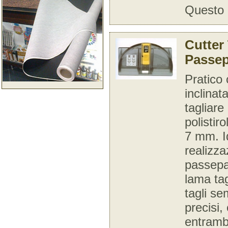
Questo u
Cutter 
Passep
Pratico 
inclinat
tagliare
polistir
7 mm. I
realizza
passepa
lama tag
tagli se
precisi, 
entrambi