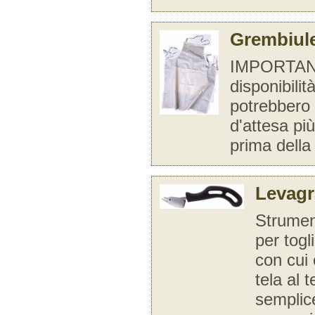
Grembiule
IMPORTANT
disponibilità
potrebbero 
d'attesa più
prima della
Levagr
Strumen
per togl
con cui 
tela al t
semplic