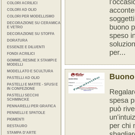
l'occasi
COLORI ACRILICI
acconte
COLORI AD OLIO
COLORI PER MODELLISMO
soggetti p
DECORAZIONE SU CERAMICA
buono p
E VETRO
speso i
DECORAZIONE SU STOFFA
DORATURA
soluzio
ESSENZE E DILUENTI
per...
FONDI ACRILICI
GOMME, RESINE X STAMPI E
MODELLI
MODELLATO E SCULTURA
Buono 
PASTELLI AD OLIO
PASTELLI E MATITE - SFUSI E
IN CONFEZIONE
Regalar
PASTELLI SECCHI
spesa pr
SCHMINCKE
PENNARELLI PER GRAFICA
può rive
PENNELLI E SPATOLE
un'intu
PIGMENTI
per chi 
RESTAURO
sbagliar
STAMPA D'ARTE