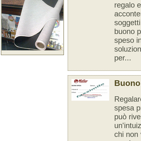
regalo e
acconte
soggetti p
buono p
speso i
soluzio
per...
Buono 
Regalar
spesa pr
può rive
un'intu
chi non 