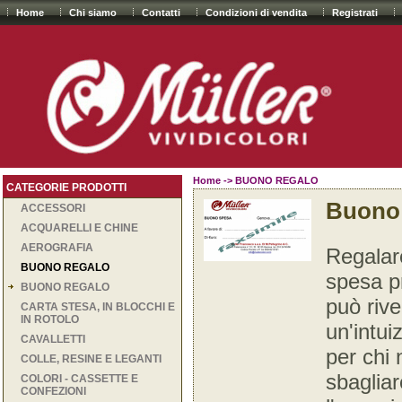
Home
Chi siamo
Contatti
Condizioni di vendita
Registrati
Home
->
BUONO REGALO
CATEGORIE PRODOTTI
Buono 
ACCESSORI
ACQUARELLI E CHINE
AEROGRAFIA
Regalar
BUONO REGALO
spesa pr
BUONO REGALO
può rive
CARTA STESA, IN BLOCCHI E
IN ROTOLO
un'intu
CAVALLETTI
per chi 
COLLE, RESINE E LEGANTI
sbagliar
COLORI - CASSETTE E
CONFEZIONI