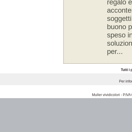
regalo e
acconte
soggetti p
buono p
speso i
soluzio
per...
Tutti i
Per inf
Muller vividicolori - P.I