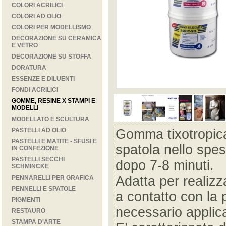
COLORI ACRILICI
COLORI AD OLIO
COLORI PER MODELLISMO
DECORAZIONE SU CERAMICA
E VETRO
DECORAZIONE SU STOFFA
DORATURA
ESSENZE E DILUENTI
FONDI ACRILICI
GOMME, RESINE X STAMPI E
MODELLI
MODELLATO E SCULTURA
PASTELLI AD OLIO
Gomma tixotropica
PASTELLI E MATITE - SFUSI E
spatola nello spes
IN CONFEZIONE
PASTELLI SECCHI
dopo 7-8 minuti.
SCHMINCKE
Adatta per realizza
PENNARELLI PER GRAFICA
PENNELLI E SPATOLE
a contatto con la 
PIGMENTI
necessario applica
RESTAURO
STAMPA D'ARTE