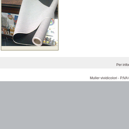
Per inf
Muller vividicolori - P.I