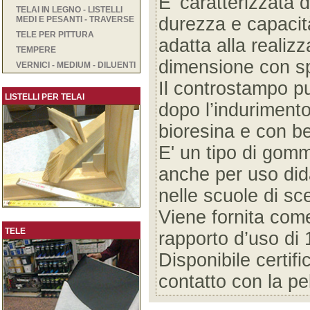
E’ caratterizzata
TELAI IN LEGNO - LISTELLI
durezza e capacit
MEDI E PESANTI - TRAVERSE
TELE PER PITTURA
adatta alla realizz
TEMPERE
dimensione con sp
VERNICI - MEDIUM - DILUENTI
Il controstampo p
LISTELLI PER TELAI
dopo l’indurime
bioresina e con b
E' un tipo di gom
anche per uso dida
nelle scuole di sc
Viene fornita co
TELE
rapporto d’uso di 
Disponibile certifi
contatto con la pe