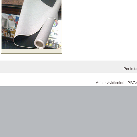
Per inf
Muller vividicolori - P.I