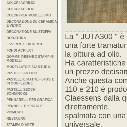
COLORI ACRILICI
COLORI AD OLIO
COLORI PER MODELLISMO
DECORAZIONE SU CERAMICA
E VETRO
DECORAZIONE SU STOFFA
La " JUTA300 " è 
DORATURA
una forte tramatura
ESSENZE E DILUENTI
FONDI ACRILICI
la pittura ad olio.
GOMME, RESINE X STAMPI E
MODELLI
Ha caratteristiche
MODELLATO E SCULTURA
un prezzo decisam
PASTELLI AD OLIO
Anche questa come
PASTELLI E MATITE - SFUSI E
IN CONFEZIONE
110 e 210 è prodot
PASTELLI SECCHI
SCHMINCKE
Claessens dalla q
PENNARELLI PER GRAFICA
direttamente.
PENNELLI E SPATOLE
PIGMENTI
spalmata con una
RESTAURO
universale.
STAMPA D'ARTE