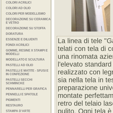
COLORI ACRILICI
COLORI AD OLIO
COLORI PER MODELLISMO
DECORAZIONE SU CERAMICA
E VETRO
DECORAZIONE SU STOFFA
DORATURA
La linea di tele "G
ESSENZE E DILUENTI
FONDI ACRILICI
telati con tela di 
GOMME, RESINE X STAMPI E
MODELLI
una rinomata azie
MODELLATO E SCULTURA
l'elevato standard 
PASTELLI AD OLIO
realizzato con leg
PASTELLI E MATITE - SFUSI E
IN CONFEZIONE
sia nella tela in t
PASTELLI SECCHI
SCHMINCKE
preparazione unive
PENNARELLI PER GRAFICA
montate perfettam
PENNELLI E SPATOLE
PIGMENTI
retro del telaio la
RESTAURO
pulito. Ogni tela 
STAMPA D'ARTE