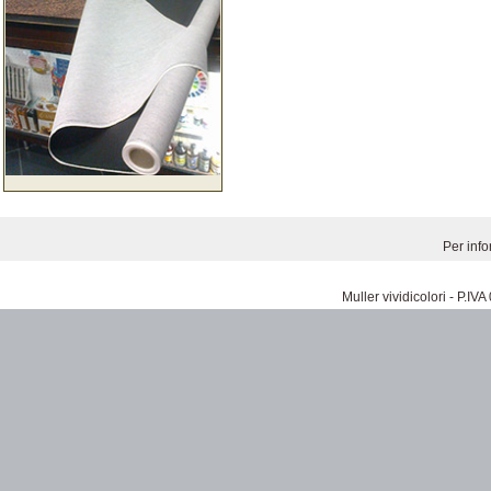
Per inf
Muller vividicolori - P.I