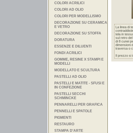
COLORI ACRILICI
COLORI AD OLIO
COLORI PER MODELLISMO
DECORAZIONE SU CERAMICA
E VETRO
La linea di t
contraddistin
DECORAZIONE SU STOFFA
tela in tess
sul retro de
DORATURA
di 8 cunei p
dimensioni d
ESSENZE E DILUENTI
traversa o c
FONDI ACRILICI
Il prezzo si
GOMME, RESINE X STAMPI E
MODELLI
MODELLATO E SCULTURA
PASTELLI AD OLIO
PASTELLI E MATITE - SFUSI E
IN CONFEZIONE
PASTELLI SECCHI
SCHMINCKE
PENNARELLI PER GRAFICA
PENNELLI E SPATOLE
PIGMENTI
RESTAURO
STAMPA D'ARTE