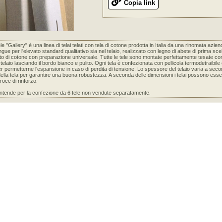
Copia link
ele "Gallery" è una linea di telai telati con tela di cotone prodotta in Italia da una rinomata azien
gue per l'elevato standard qualitativo sia nel telaio, realizzato con legno di abete di prima scel
uto di cotone con preparazione universale. Tutte le tele sono montate perfettamente tesate con
l telaio lasciando il bordo bianco e pulito. Ogni tela è confezionata con pellicola termodetraibil
er permetterne l'espansione in caso di perdita di tensione. Lo spessore del telaio varia a seco
ella tela per garantire una buona robustezza. A seconda delle dimensioni i telai possono esser
roce di rinforzo.
 intende per la confezione da 6 tele non vendute separatamente.