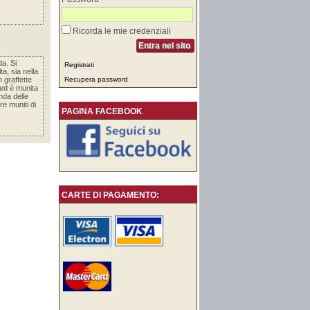
Ricorda le mie credenziali
Entra nel sito
da. Si
Registrati
ta, sia nella
 graffette
Recupera password
e ed è munita
nda delle
e muniti di
PAGINA FACEBOOK
CARTE DI PAGAMENTO: