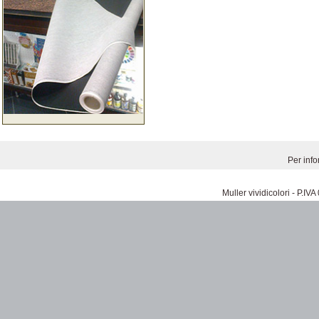
Per inf
Muller vividicolori - P.I