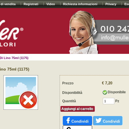
 di vendita
Registrati
Video
Richiesta informazioni
Privacy
Es
Di Lino 75ml (1175)
Lino 75ml (1175)
€ 7,20
Prezzo
Disponibile
Disponibilità
Quantità
Pz
Aggiungi al carrello
Condividi
Condividi