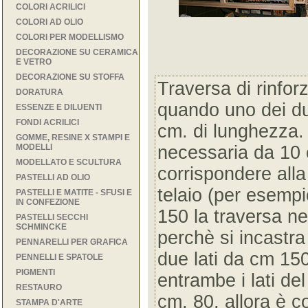
COLORI ACRILICI
COLORI AD OLIO
COLORI PER MODELLISMO
DECORAZIONE SU CERAMICA
E VETRO
DECORAZIONE SU STOFFA
Traversa di rinforz
DORATURA
quando uno dei due
ESSENZE E DILUENTI
FONDI ACRILICI
cm. di lunghezza.
GOMME, RESINE X STAMPI E
MODELLI
necessaria da 10 
MODELLATO E SCULTURA
corrispondere alla
PASTELLI AD OLIO
telaio (per esempi
PASTELLI E MATITE - SFUSI E
IN CONFEZIONE
150 la traversa n
PASTELLI SECCHI
SCHMINCKE
perchè si incastra
PENNARELLI PER GRAFICA
due lati da cm 150
PENNELLI E SPATOLE
PIGMENTI
entrambe i lati de
RESTAURO
cm. 80, allora è con
STAMPA D'ARTE