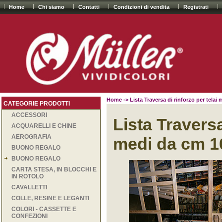
Home
Chi siamo
Contatti
Condizioni di vendita
Registrati
Home
-> Lista Traversa di rinforzo per telai
CATEGORIE PRODOTTI
ACCESSORI
Lista Traversa
ACQUARELLI E CHINE
AEROGRAFIA
medi da cm 10
BUONO REGALO
BUONO REGALO
CARTA STESA, IN BLOCCHI E
IN ROTOLO
CAVALLETTI
COLLE, RESINE E LEGANTI
COLORI - CASSETTE E
CONFEZIONI