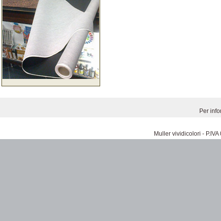
Per inf
Muller vividicolori - P.I